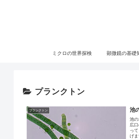
ミクロの世界探検
顕微鏡の基礎
プランクトン
池
プランクトン
池の
広口
って
げま