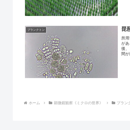
琵
プランクトン
所用
があ
後、
間が
ホーム
顕微鏡観察《ミクロの世界》
プラン