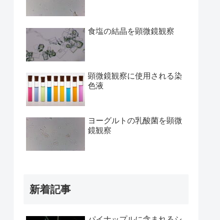
食塩の結晶を顕微鏡観察
顕微鏡観察に使用される染
色液
ヨーグルトの乳酸菌を顕微
鏡観察
新着記事
パイナップルに含まれるシ