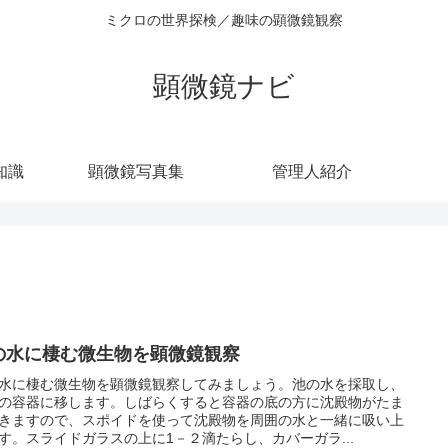
ミクロの世界探検／趣味の顕微鏡観察
顕微鏡ナビ
知識
顕微鏡写真集
管理人紹介
の水に棲む微生物を顕微鏡観察
水に棲む微生物を顕微鏡観察してみましょう。池の水を採取し、
の容器に移します。しばらくすると容器の底の方に沈殿物がたま
きますので、スポイドを使って沈殿物を周囲の水と一緒に吸い上
す。スライドガラスの上に1－２滴たらし、カバーガラ...