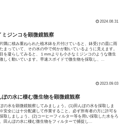
2024.08.31
イミジンコを顕微鏡観察
片隅に積み重ねられた植木鉢を片付けていると、鉢受けの皿に雨
たまっていて、その水の中で何かが動いているように見えます。
目を凝らしてみると、１mmよりも小さなミジンコのような微生
激しく動いています。早速スポイドで微生物を採取し、...
2023.09.03
んぼの水に棲む微生物を顕微鏡観察
ぼの水を顕微鏡観察してみましょう。(1)田んぼの水を採取しま
※安全には十分配慮して作業すること。必ず所有者の方に許可を
採取しましょう。(2)コーヒーフィルター等を用い採取した水をろ
、田んぼの水に棲む微生物をフィルターで捕捉し...