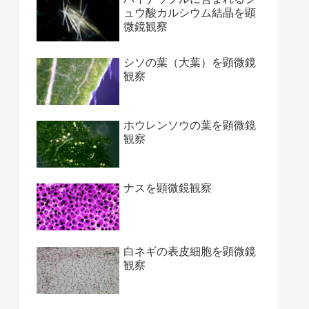
ュウ酸カルシウム結晶を顕
微鏡観察
シソの葉（大葉）を顕微鏡
観察
ホウレンソウの葉を顕微鏡
観察
ナスを顕微鏡観察
白ネギの表皮細胞を顕微鏡
観察