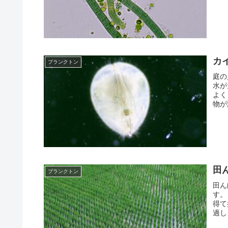
カ
プランクトン
庭の
水が
よく
物が
田
プランクトン
田ん
す。
得て
過し