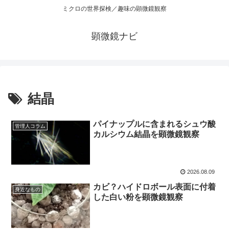
ミクロの世界探検／趣味の顕微鏡観察
顕微鏡ナビ
結晶
パイナップルに含まれるシュウ酸
管理人コラム
カルシウム結晶を顕微鏡観察
2026.08.09
カビ？ハイドロボール表面に付着
身近なもの
した白い粉を顕微鏡観察