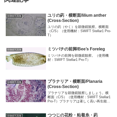
ユリの葯・横断面/lilium anther
顕微鏡写真集
(Cross-Section)
ユリの葯（やく）を顕微鏡観察。横断面
（C/S）（使用機材：SWIFT Stellar1 Pro-
T）
ミツバチの前脚/Bee’s Foreleg
顕微鏡写真集
ミツバチの前脚を顕微鏡観察。（使用機
材：SWIFT Stellar1 Pro-T）
プラナリア・横断面/Planaria
顕微鏡写真集
(Cross-Section)
プラナリアを顕微鏡観察しましょう。横
断面（C/S）（使用機材：SWIFT Stellar1
Pro-T）プラナリアは著しく高い再生能力
を有するため、昔から学校の生物の授業
で取り上げられたり、生物学の研究対象
とされてきました。（もう何十年も前...
つつじの花粉・粘着糸・葯
顕微鏡写真集