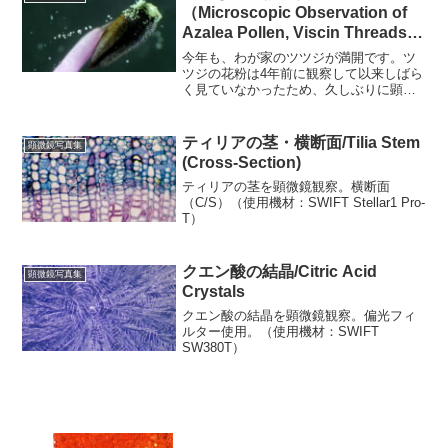
（Microscopic Observation of
Azalea Pollen, Viscin Threads,
and Anthers）
今年も、わが家のツツジが満開です。ツ
ツジの花粉は4年前に観察して以来しばら
く見ていなかったため、久しぶりに顕微
鏡で観察してみました。（使用機材：
SWIFT Stellar1 Pro-T）まずは葯（やく）
といっしょに観察。花粉の色は淡い黄色
ティリアの茎・横断面/Tilia Stem
顕微鏡写真集
で...
(Cross-Section)
ティリアの茎を顕微鏡観察。横断面
（C/S）（使用機材：SWIFT Stellar1 Pro-
T）
クエン酸の結晶/Citric Acid
顕微鏡写真集
Crystals
クエン酸の結晶を顕微鏡観察。偏光フィ
ルター使用。（使用機材：SWIFT
SW380T）