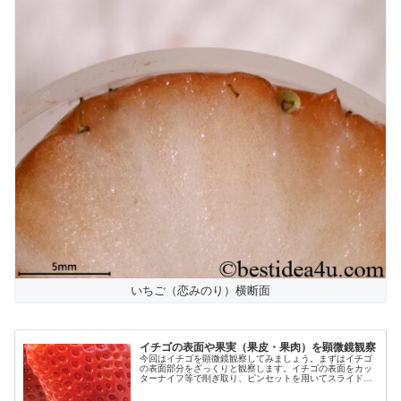
いちご（恋みのり）横断面
イチゴの表面や果実（果皮・果肉）を顕微鏡観察
今回はイチゴを顕微鏡観察してみましょう。まずはイチゴ
の表面部分をざっくりと観察します。イチゴの表面をカッ
ターナイフ等で削ぎ取り、ピンセットを用いてスライドガ
ラス上にのせます。水を数滴たらし、カバーガラスをかぶ
せてまずは低倍率（60倍）で観察...