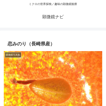
ミクロの世界探検／趣味の顕微鏡観察
顕微鏡ナビ
恋みのり（長崎県産）
顕微鏡写真集