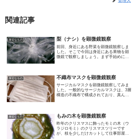
管理人
関連記事
梨（ナシ）を顕微鏡観察
身近なもの
前回、身近にある野菜を顕微鏡観察しま
した。そこで今回は身近にある果物を顕
微鏡で観察しましょう。まず手始めに、
秋の味覚「梨」を観察します。サンプル
として選んだのは「幸水」という日本の
梨の代表的品種で、甘くてシャリシャリ
した食感が特徴です。では...
不織布マスクを顕微鏡観察
身近なもの
サージカルマスクを顕微鏡観察してみま
した。一般的なサージカルマスクは、3層
構造の不織布で構成されており、真ん中
の層には微粒子を吸着するフィルターが
入っています。まず、顔に接していない
一番外側の層をみてみましょう。250倍で
見ると意外とスカス...
もみの木を顕微鏡観察
身近なもの
昨年のクリスマスに飾ったモミの木（ウ
ラジロモミ）のクリスマスツリーです
が、枝を少しだけカットして仕事部屋の
サイドデスクに飾っています。デスク周