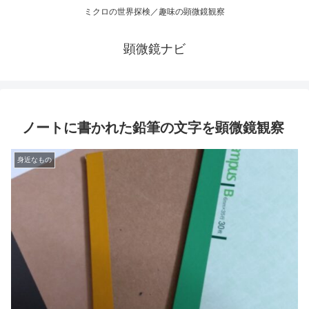
ミクロの世界探検／趣味の顕微鏡観察
顕微鏡ナビ
ノートに書かれた鉛筆の文字を顕微鏡観察
身近なもの