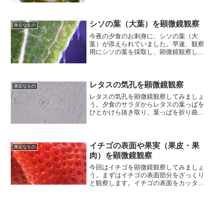
りに良い香りが漂い、まるで毎日森林浴
をしているようでとても癒されていま
す。今回は、このモミの木の葉...
シソの葉（大葉）を顕微鏡観察
身近なもの
今夜の夕食のお刺身に、シソの葉（大
葉）が添えられていました。早速、観察
用にシソの葉を採取し、顕微鏡観察して
みましょう。まずはプレパラートを作成
します。はさみでシソの葉を約5mm角に
切り、スライドガラスの上に置きます。
葉の表と裏を比較したい場...
レタスの気孔を顕微鏡観察
身近なもの
レタスの気孔を顕微鏡観察してみましょ
う。夕食のサラダからレタスの葉っぱを
ひとかけら抜き取り、葉っぱを折り曲げ
ながら引きちぎることで表面の薄皮を採
取します。まずは低倍率から。150倍で観
察したのがこちら。気孔の存在を確認で
きます。気孔の細かい...
イチゴの表面や果実（果皮・果
身近なもの
肉）を顕微鏡観察
今回はイチゴを顕微鏡観察してみましょ
う。まずはイチゴの表面部分をざっくり
と観察します。イチゴの表面をカッター
ナイフ等で削ぎ取り、ピンセットを用い
てスライドガラス上にのせます。水を数
滴たらし、カバーガラスをかぶせてまず
は低倍率（60倍）で観察...