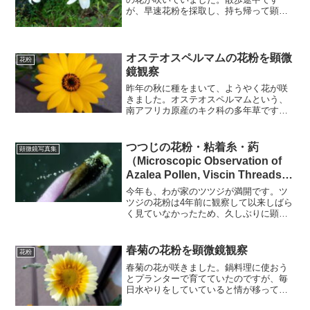
が、早速花粉を採取し、持ち帰って顕微
鏡観察をすることにしました。（このよ
うな状況を想定しているので、いつもチ
ャック付き袋を持ち歩いています
（笑））スライドガラス上に採取し...
オステオスペルマムの花粉を顕微
花粉
鏡観察
昨年の秋に種をまいて、ようやく花が咲
きました。オステオスペルマムという、
南アフリカ原産のキク科の多年草です。
この花、夜になると花びらを閉じて寝ま
す...zzz（笑）朝の遅い時間に開いて、夕
方には閉じています。結構マイペースで
つつじの花粉・粘着糸・葯
顕微鏡写真集
す（笑）昼間、花...
（Microscopic Observation of
Azalea Pollen, Viscin Threads,
and Anthers）
今年も、わが家のツツジが満開です。ツ
ツジの花粉は4年前に観察して以来しばら
く見ていなかったため、久しぶりに顕微
鏡で観察してみました。（使用機材：
SWIFT Stellar1 Pro-T）まずは葯（やく）
といっしょに観察。花粉の色は淡い黄色
春菊の花粉を顕微鏡観察
花粉
で...
春菊の花が咲きました。鍋料理に使おう
とプランターで育てていたのですが、毎
日水やりをしていていると情が移って収
穫できなくなっていました。早速花粉を