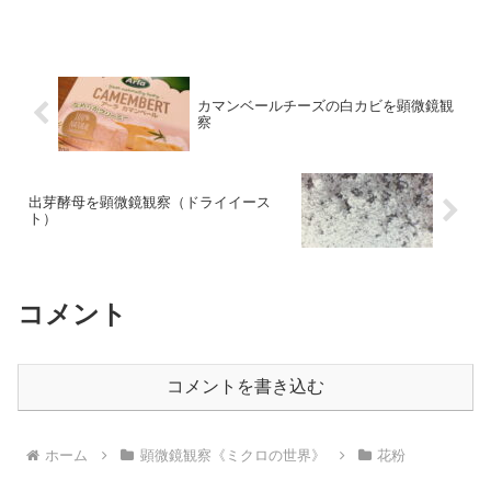
採取、顕微鏡観察しました。低倍率（100
倍）で観察すると表面がギザギザしてい
るように見えます。さ...
カマンベールチーズの白カビを顕微鏡観
察
出芽酵母を顕微鏡観察（ドライイース
ト）
コメント
コメントを書き込む
ホーム
顕微鏡観察《ミクロの世界》
花粉