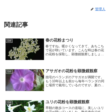
管理人
関連記事
春の花粉まつり
花粉
春ですね。暖かくなってきて、あちこち
で花が咲いています。こんな時は春の花
の花粉を採取し、顕微鏡観察しましょ
う。カーネーションの花粉カーネーショ
ンの葯（やく）を採取し、顕微鏡観察し
ます。LED懐中電灯を用いて葯の斜め上
から光を当て、まずは反射...
アサガオの花粉を顕微鏡観察
花粉
拙宅のベランダのアサガオが満開です。
もう10年以上も前から毎年ベランダの同
じ場所で栽培しているのですが、夏のベ
ランダが暑すぎるのか年々開花時期が遅
くなっており、ここ数年は8月に開花しま
せん。8月は（受粉を助けてくれる）虫も
見かけない位暑いの...
ユリの花粉を顕微鏡観察
花粉
早朝の散歩コースの道端に、美しいユリ
の花が咲いていました。散歩途中です