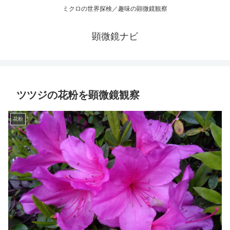
ミクロの世界探検／趣味の顕微鏡観察
顕微鏡ナビ
ツツジの花粉を顕微鏡観察
花粉