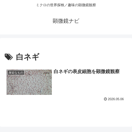
ミクロの世界探検／趣味の顕微鏡観察
顕微鏡ナビ
白ネギ
白ネギの表皮細胞を顕微鏡観察
身近なもの
2026.05.06